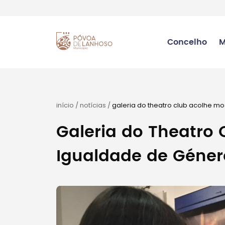
Concelho
M
início
/
notícias
/
galeria do theatro club acolhe m
Galeria do Theatro 
Igualdade de Géner