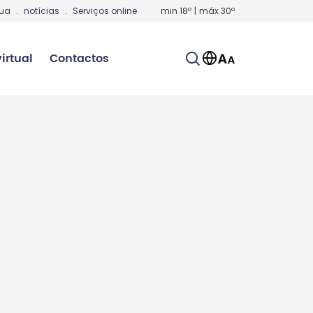
gua
.
notícias
.
Serviços online
min
18
º
|
máx
30
º
irtual
Contactos