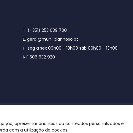
T. (+351) 253 639 700
E. geral@mun-planhoso.pt
H. seg a sex 09h00 - 18h00 sáb 09h00 - 13h00
NIF 506 632 920
egação, apresentar anúncios ou conteúdos personalizados e
orda com a utilização de cookies.