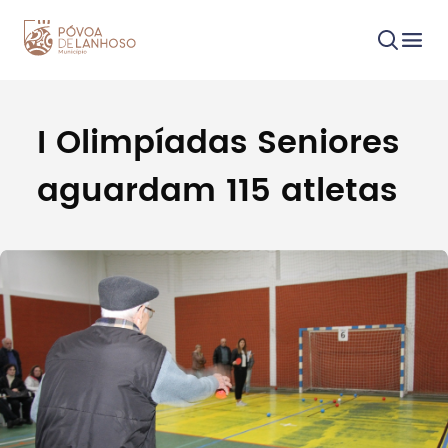
I Olimpíadas Seniores
Procurar
aguardam 115 atletas
Tipo de conteúdo
Filtros