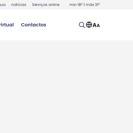
gua
.
notícias
.
Serviços online
min
18
º
|
máx
31
º
irtual
Contactos