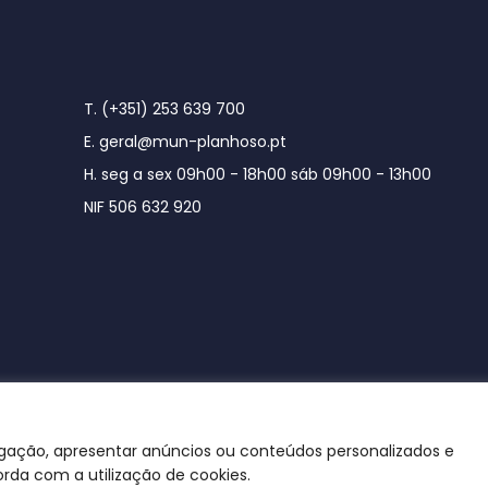
T. (+351) 253 639 700
E. geral@mun-planhoso.pt
H. seg a sex 09h00 - 18h00 sáb 09h00 - 13h00
NIF 506 632 920
egação, apresentar anúncios ou conteúdos personalizados e
orda com a utilização de cookies.