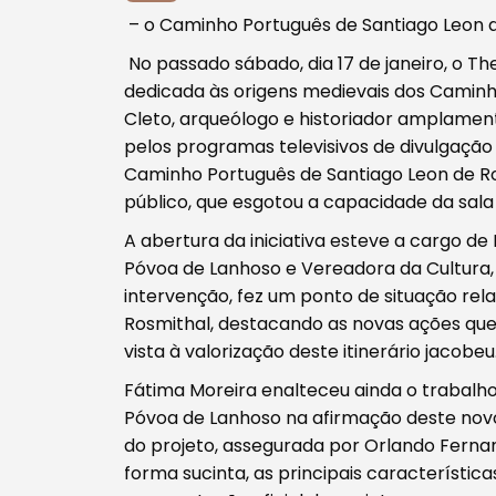
– o Caminho Português de Santiago Leon 
No passado sábado, dia 17 de janeiro, o 
dedicada às origens medievais dos Caminh
Cleto, arqueólogo e historiador amplamen
pelos programas televisivos de divulgação 
Caminho Português de Santiago Leon de Ro
público, que esgotou a capacidade da sala
A abertura da iniciativa esteve a cargo d
Póvoa de Lanhoso e Vereadora da Cultura,
intervenção, fez um ponto de situação re
Procurar
Rosmithal, destacando as novas ações qu
vista à valorização deste itinerário jacobeu
Fátima Moreira enalteceu ainda o trabalho
Póvoa de Lanhoso na afirmação deste novo
do projeto, assegurada por Orlando Fern
forma sucinta, as principais característic
Tipo de conteúdo