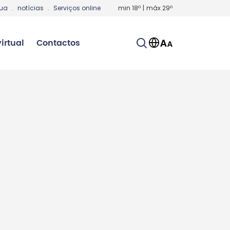
gua
.
notícias
.
Serviços online
min
18
º
|
máx
29
º
irtual
Contactos