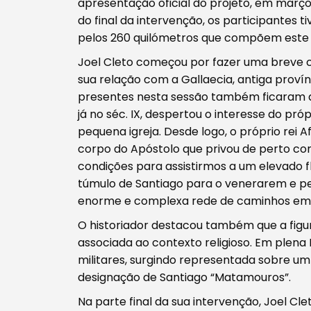
apresentação oficial do projeto, em março 
do final da intervenção, os participantes 
pelos 260 quilómetros que compõem este 
Joel Cleto começou por fazer uma breve co
sua relação com a Gallaecia, antiga proví
Filtros
presentes nesta sessão também ficaram a
já no séc. IX, despertou o interesse do próp
pequena igreja. Desde logo, o próprio rei 
corpo do Apóstolo que privou de perto co
condições para assistirmos a um elevado fl
túmulo de Santiago para o venerarem e p
enorme e complexa rede de caminhos em d
O historiador destacou também que a fig
associada ao contexto religioso. Em plena 
militares, surgindo representada sobre 
designação de Santiago “Matamouros”.
Na parte final da sua intervenção, Joel Cl