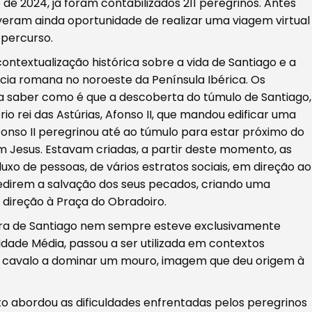
de 2024, já foram contabilizados 211 peregrinos. Antes
tiveram ainda oportunidade de realizar uma viagem virtual
percurso.
ntextualização histórica sobre a vida de Santiago e a
ncia romana no noroeste da Península Ibérica. Os
 saber como é que a descoberta do túmulo de Santiago,
rio rei das Astúrias, Afonso II, que mandou edificar uma
Afonso II peregrinou até ao túmulo para estar próximo do
m Jesus. Estavam criadas, a partir deste momento, as
uxo de pessoas, de vários estratos sociais, em direção ao
edirem a salvação dos seus pecados, criando uma
ireção à Praça do Obradoiro.
ura de Santiago nem sempre esteve exclusivamente
Idade Média, passou a ser utilizada em contextos
um cavalo a dominar um mouro, imagem que deu origem à
eto abordou as dificuldades enfrentadas pelos peregrinos