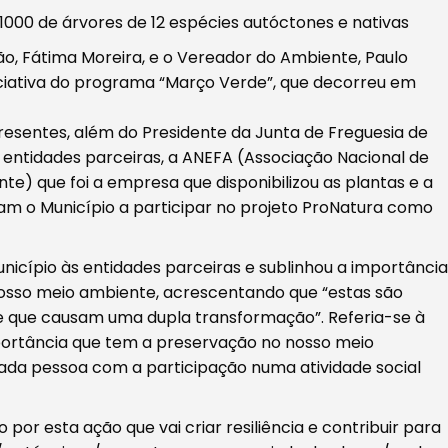
s 1000 de árvores de 12 espécies autóctones e nativas
o, Fátima Moreira, e o Vereador do Ambiente, Paulo
iciativa do programa “Março Verde”, que decorreu em
sentes, além do Presidente da Junta de Freguesia de
s entidades parceiras, a ANEFA (Associação Nacional de
te) que foi a empresa que disponibilizou as plantas e a
aram o Município a participar no projeto ProNatura como
cípio às entidades parceiras e sublinhou a importância
 nosso meio ambiente, acrescentando que “estas são
 que causam uma dupla transformação”. Referia-se à
portância que tem a preservação no nosso meio
ada pessoa com a participação numa atividade social
por esta ação que vai criar resiliência e contribuir para