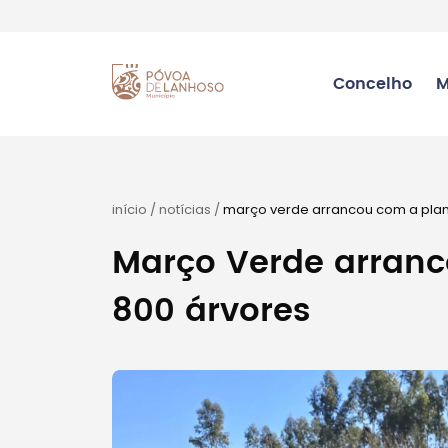
Concelho
M
início
/
notícias
/
março verde arrancou com a plan
Março Verde arranc
800 árvores