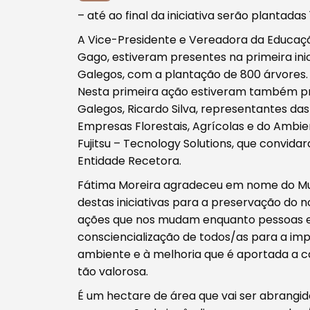
– até ao final da iniciativa serão plantada
A Vice-Presidente e Vereadora da Educaçã
Gago, estiveram presentes na primeira in
Galegos, com a plantação de 800 árvores.
Nesta primeira ação estiveram também pre
Galegos, Ricardo Silva, representantes da
Empresas Florestais, Agrícolas e do Ambien
Fujitsu – Tecnology Solutions, que convid
Entidade Recetora.
Fátima Moreira agradeceu em nome do Muni
destas iniciativas para a preservação do
ações que nos mudam enquanto pessoas e
consciencialização de todos/as para a im
ambiente e à melhoria que é aportada a c
tão valorosa.
Procurar
É um hectare de área que vai ser abrangido 