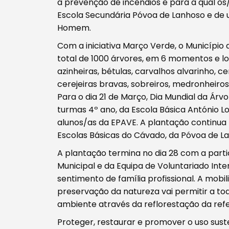
a prevenção de incêndios e para a qual o
Escola Secundária Póvoa de Lanhoso e de 
Homem.
Com a iniciativa Março Verde, o Município
Tipo de conteúdo
total de 1000 árvores, em 6 momentos e lo
azinheiras, bétulas, carvalhos alvarinho, 
cerejeiras bravas, sobreiros, medronheiros
Para o dia 21 de Março, Dia Mundial da Árvo
turmas 4º ano, da Escola Básica António Lo
alunos/as da EPAVE. A plantação continua 
Filtros
Escolas Básicas do Cávado, da Póvoa de La
A plantação termina no dia 28 com a par
Municipal e da Equipa de Voluntariado Inter
sentimento de família profissional. A mob
preservação da natureza vai permitir a to
ambiente através da reflorestação da refe
Proteger, restaurar e promover o uso sust