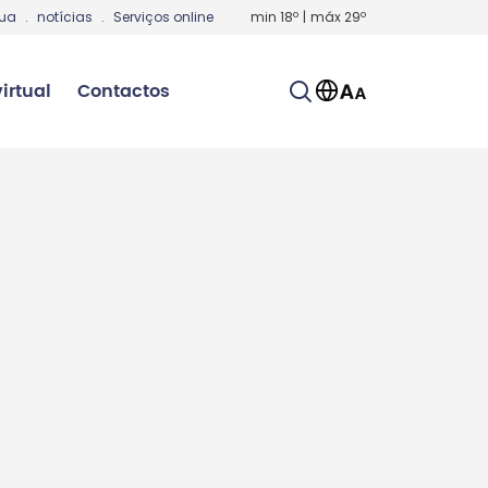
gua
.
notícias
.
Serviços online
min
18
º
|
máx
29
º
irtual
Contactos