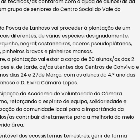
s/as técnicos/as contaram com a ajuda de alunos/as da
um grupo de seniores do Centro Social do Vale do
 da Póvoa de Lanhoso vai proceder à plantação de um
cais diferentes, de várias espécies, designadamente,
cerquinho, negral; castanheiros, aceres pseudoplátanos,
, pinheiros bravos e pinheiros mansos.
re, a plantação vai estar a cargo de 50 alunos/as das 2
pes e, de tarde, os/as utentes dos Centros de Convívio e
nos dias 24 e 27de Março, com os alunos do 4.º ano das
nhoso e D. Elvira Câmara Lopes.
ticipação da Academia de Voluntariado da Câmara
no, reforçando o espírito de equipa, solidariedade e
ilização da comunidade local para a importância da
dos/as contribuir diretamente para a melhoria do meio
rida área.
entável dos ecossistemas terrestres; gerir de forma