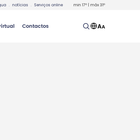
gua
.
notícias
.
Serviços online
min
17
º
|
máx
31
º
irtual
Contactos