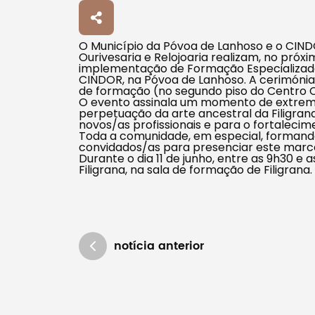
Tipo de conteúdo
O Município da Póvoa de Lanhoso e o CINDO
Ourivesaria e Relojoaria realizam, no próxim
implementação de Formação Especializada 
CINDOR, na Póvoa de Lanhoso. A cerimónia 
de formação (no segundo piso do Centro C
O evento assinala um momento de extrema
perpetuação da arte ancestral da Filigrana
novos/as profissionais e para o fortalecimen
Filtros
Toda a comunidade, em especial, formando
convidados/as para presenciar este marco h
Durante o dia 11 de junho, entre as 9h30 e
Filigrana, na sala de formação de Filigrana.
notícia anterior