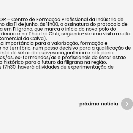
R – Centro de Formação Profissional da Indústria de
o dia 11 de junho, às 11h00, a assinatura do protocolo de
em Filigrana, que marca o início do novo polo do
decorre no Theatro Club, seguindo-se uma visita à sala
omercial da Calva).
 importância para a valorização, formação e
 no território, num passo decisivo para a qualificação de
to do setor da ourivesaria, joalharia e relojoaria.
s/as, ex-formandos/as e profissionais do setor estão
istórico para o futuro da filigrana na região.
 as 17h30, haverá atividades de experimentação de
próxima notícia