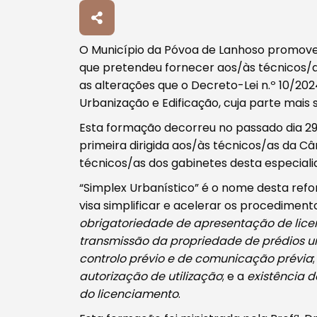
Procurar
O Município da Póvoa de Lanhoso promove
que pretendeu fornecer aos/às técnicos/
as alterações que o Decreto-Lei n.º 10/2024
Urbanização e Edificação, cuja parte mais s
Esta formação decorreu no passado dia 29
Tipo de conteúdo
primeira dirigida aos/às técnicos/as da C
técnicos/as dos gabinetes desta especiali
“Simplex Urbanístico” é o nome desta refo
visa simplificar e acelerar os procedimen
obrigatoriedade de apresentação de licen
Filtros
transmissão da propriedade de prédios 
controlo prévio e de comunicação prévia
autorização de utilização
; e a
existência 
do licenciamento
.