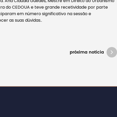
Dra. Ana Cláudia Guedes, Mestre em Direito do Urbanismo
ora do CEDOUA e teve grande recetividade por parte
iciparam em número significativo na sessão e
er as suas dúvidas..
próxima notícia