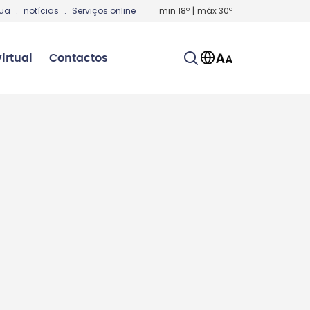
gua
.
notícias
.
Serviços online
min
18
º
|
máx
30
º
irtual
Contactos