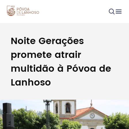
Noite Gerações
Procurar
promete atrair
multidão à Póvoa de
Lanhoso
Tipo de conteúdo
Filtros