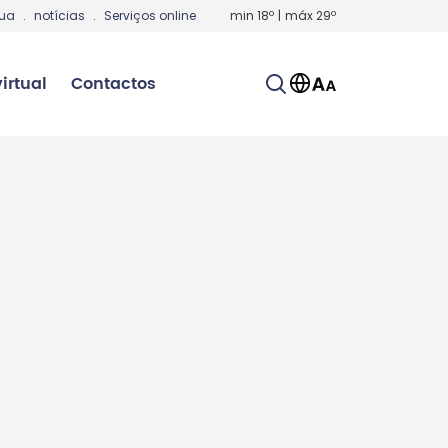
gua
.
notícias
.
Serviços online
min
18
º
|
máx
29
º
irtual
Contactos