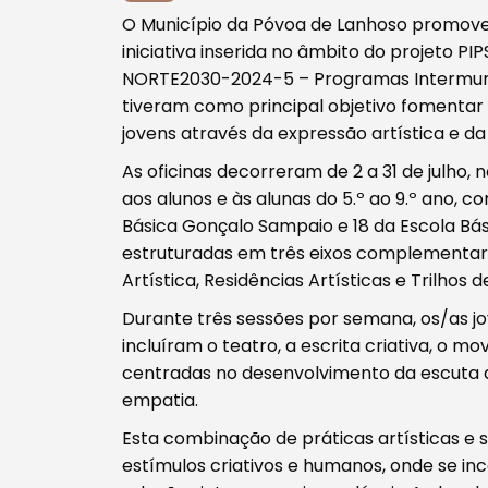
O Município da Póvoa de Lanhoso promoveu,
iniciativa inserida no âmbito do projeto P
NORTE2030-2024-5 – Programas Intermunic
tiveram como principal objetivo fomentar 
Procurar
jovens através da expressão artística e da 
As oficinas decorreram de 2 a 31 de julho
aos alunos e às alunas do 5.º ao 9.º ano, 
Básica Gonçalo Sampaio e 18 da Escola Bás
estruturadas em três eixos complementare
Artística, Residências Artísticas e Trilhos 
Tipo de conteúdo
Durante três sessões por semana, os/as jo
incluíram o teatro, a escrita criativa, o m
centradas no desenvolvimento da escuta a
empatia.
Esta combinação de práticas artísticas e
Filtros
estímulos criativos e humanos, onde se in