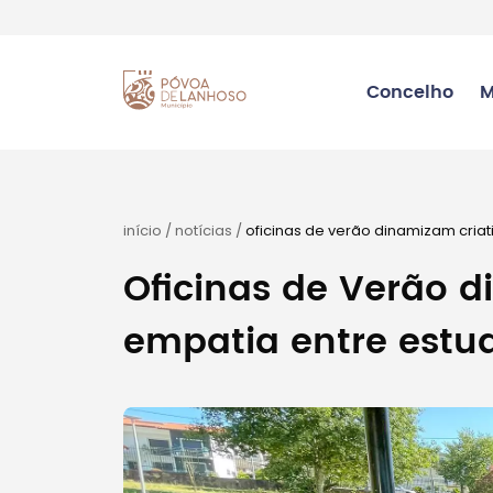
Concelho
M
início
/
notícias
/
oficinas de verão dinamizam cria
Oficinas de Verão d
empatia entre estu