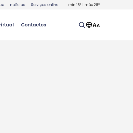
gua
.
notícias
.
Serviços online
min
18
º
|
máx
28
º
irtual
Contactos