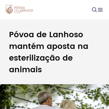
Póvoa de Lanhoso
Procurar
mantém aposta na
esterilização de
animais
Tipo de conteúdo
Filtros