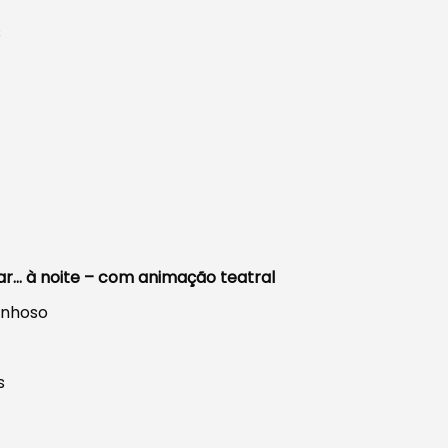
s
… à noite – com animação teatral
anhoso
s