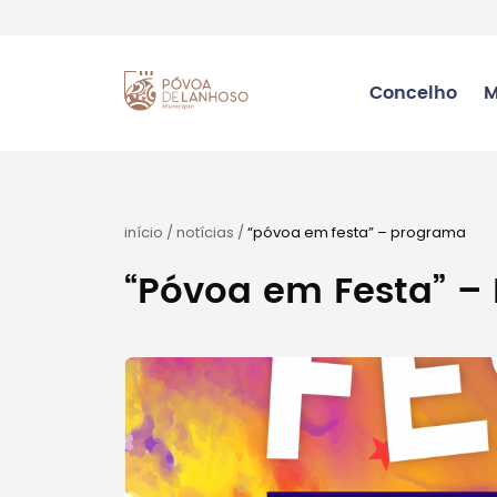
Concelho
M
início
/
notícias
/
“póvoa em festa” – programa
“Póvoa em Festa” –