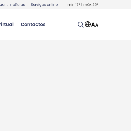
gua
.
notícias
.
Serviços online
min
17
º
|
máx
29
º
irtual
Contactos