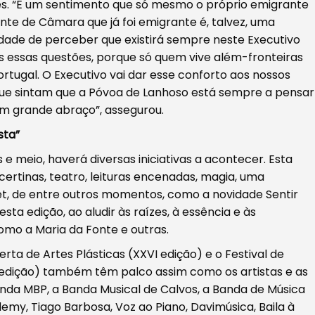
les. “É um sentimento que só mesmo o próprio emigrante
te de Câmara que já foi emigrante é, talvez, uma
ade de perceber que existirá sempre neste Executivo
s essas questões, porque só quem vive além-fronteiras
rtugal. O Executivo vai dar esse conforto aos nossos
 que sintam que a Póvoa de Lanhoso está sempre a pensar
m grande abraço”, assegurou.
sta”
e meio, haverá diversas iniciativas a acontecer. Esta
certinas, teatro, leituras encenadas, magia, uma
t, de entre outros momentos, como a novidade Sentir
a edição, ao aludir às raízes, à essência e às
omo a Maria da Fonte e outras.
ta de Artes Plásticas (XXVI edição) e o Festival de
 edição) também têm palco assim como os artistas e as
nda MBP, a Banda Musical de Calvos, a Banda de Música
emy, Tiago Barbosa, Voz ao Piano, Davimúsica, Baila à