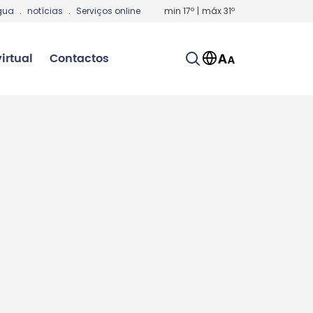
gua
.
notícias
.
Serviços online
min
17
º
|
máx
31
º
irtual
Contactos