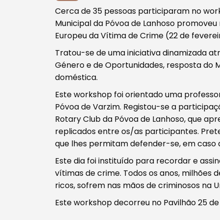
Cerca de 35 pessoas participaram no wor
Municipal da Póvoa de Lanhoso promoveu no 
Europeu da Vítima de Crime (22 de feverei
Tratou-se de uma iniciativa dinamizada a
Tipo de conteúdo
Género e de Oportunidades, resposta do 
doméstica.
Este workshop foi orientado uma professo
Póvoa de Varzim. Registou-se a participaç
Rotary Club da Póvoa de Lanhoso, que apr
replicados entre os/as participantes. Pre
Filtros
que lhes permitam defender-se, em caso d
Este dia foi instituído para recordar e ass
vítimas de crime. Todos os anos, milhões 
ricos, sofrem nas mãos de criminosos na U
Este workshop decorreu no Pavilhão 25 de A