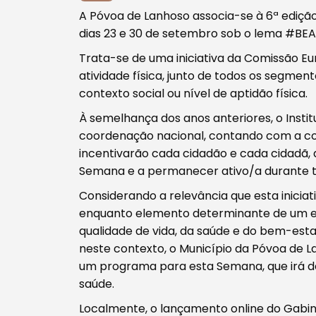
A Póvoa de Lanhoso associa-se à 6ª ediçã
dias 23 e 30 de setembro sob o lema #BEA
Trata-se de uma iniciativa da Comissão Eu
atividade física, junto de todos os segme
Procurar
contexto social ou nível de aptidão física.
À semelhança dos anos anteriores, o Instit
coordenação nacional, contando com a co
incentivarão cada cidadão e cada cidadã, at
Semana e a permanecer ativo/a durante t
Tipo de conteúdo
Considerando a relevância que esta inicia
enquanto elemento determinante de um es
qualidade de vida, da saúde e do bem-est
neste contexto, o Município da Póvoa de 
um programa para esta Semana, que irá d
saúde.
Filtros
Localmente, o lançamento online do Gabin