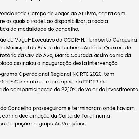
rvencionado Campo de Jogos ao Ar Livre, agora com
 os quais o Padel, ao disponibilizar, a toda a
tica da modalidade do concelho.
ão do Vogal-Executivo da CCDR-N, Humberto Cerqueira,
a Municipal da Póvoa de Lanhoso, António Queirós, de
cretária da CIM do Ave, Marta Coutada, assim como da
laca assinalou a inauguração desta intervenção.
ograma Operacional Regional NORTE 2020, tem
.000,05€ e conta com um apoio do FEDER de
a de comparticipação de 82,10% do valor do investimento
 do Concelho prosseguiram e terminaram onde haviam
o, com a declamação da Carta de Foral, numa
ticipação do grupo As Valquírias.