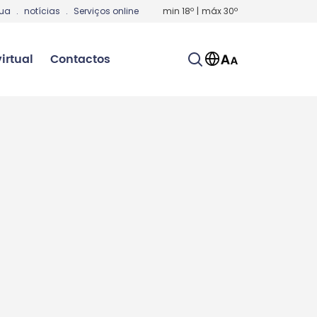
gua
.
notícias
.
Serviços online
min
18
º
|
máx
30
º
irtual
Contactos