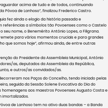
vaguardar acima de tudo e de todos, continuando
 Póvoa de Lanhoso”, finalizou Frederico Castro.
ia fez ainda o elogio da história passada e
 referências a símbolos tão Povoenses como o Castelo
o seu nome, o Benemérito António Lopes, a Filigrana.
 remete para vários momentos cruciais e para grandes
ho que somos hoje”, afirmou ainda, de entre outras
venção do Presidente da Assembleia Municipal, António
eadores/as, deputados da Assembleia da República,
unta, e outros/as convidados/as.
correram nos Paços do Concelho, tendo iniciado pelas
ira, seguida da Sessão Solene Evocativa do Dia do
m as homenagens aos maestros Povoenses Augusto Costa e
m imortalizados.
 Póvoa de Lanhoso tem no ativo duas bandas – a Banda