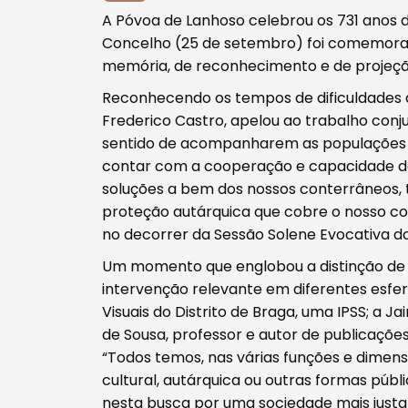
A Póvoa de Lanhoso celebrou os 731 anos da 
Concelho (25 de setembro) foi comemo
memória, de reconhecimento e de projeção
Reconhecendo os tempos de dificuldades q
Frederico Castro, apelou ao trabalho conjun
sentido de acompanharem as populações e
contar com a cooperação e capacidade d
soluções a bem dos nossos conterrâneos, 
proteção autárquica que cobre o nosso con
no decorrer da Sessão Solene Evocativa d
Um momento que englobou a distinção de 
intervenção relevante em diferentes esfera
Visuais do Distrito de Braga, uma IPSS; a Ja
de Sousa, professor e autor de publicações
“Todos temos, nas várias funções e dimensões
cultural, autárquica ou outras formas púb
nesta busca por uma sociedade mais justa 