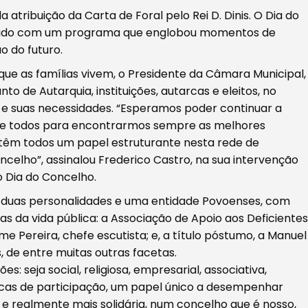
atribuição da Carta de Foral pelo Rei D. Dinis. O Dia do
rado com um programa que englobou momentos de
 do futuro.
ue as famílias vivem, o Presidente da Câmara Municipal,
to de Autarquia, instituições, autarcas e eleitos, no
 suas necessidades. “Esperamos poder continuar a
e todos para encontrarmos sempre as melhores
têm todos um papel estruturante nesta rede de
celho”, assinalou Frederico Castro, na sua intervenção
o Dia do Concelho.
duas personalidades e uma entidade Povoenses, com
s da vida pública: a Associação de Apoio aos Deficientes
ime Pereira, chefe escutista; e, a título póstumo, a Manuel
, de entre muitas outras facetas.
: seja social, religiosa, empresarial, associativa,
licas de participação, um papel único a desempenhar
e realmente mais solidária, num concelho que é nosso,