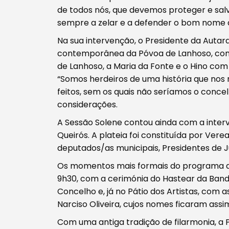
de todos nós, que devemos proteger e sal
sempre a zelar e a defender o bom nome da
Na sua intervenção, o Presidente da Autarqu
contemporânea da Póvoa de Lanhoso, com
de Lanhoso, a Maria da Fonte e o Hino com 
“Somos herdeiros de uma história que nos
feitos, sem os quais não seríamos o concel
Procurar
considerações.
A Sessão Solene contou ainda com a inter
Queirós. A plateia foi constituída por Ver
deputados/as municipais, Presidentes de J
Os momentos mais formais do programa de
Tipo de conteúdo
9h30, com a cerimónia do Hastear da Bande
Concelho e, já no Pátio dos Artistas, co
Narciso Oliveira, cujos nomes ficaram assi
Com uma antiga tradição de filarmonia, a