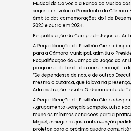
Musical de Calvos e a Banda de Música dos
segundo revelou o Presidente da Câmara Mun
Filtros
âmbito das comemorações do 1 de Dezemb
2023 e outra em 2024.
Requalificação do Campo de Jogos ao Ar L
A Requalificação do Pavilhão Gimnodespor
para a Câmara Municipal, admitiu o Presid
Requalificação do Campo de Jogos ao Ar L
programa da tarde das comemorações do 
“Se dependesse de nós, e de outros Executi
mesmo o autarca, que falava na presença, 
Administração Local e Ordenamento do Terr
A Requalificação do Pavilhão Gimnodesport
Agrupamento Gonçalo Sampaio, Luísa Rodr
reúne as mínimas condições para a prátic
Miguel, assegurou que a intervenção pedid
projetos para o próximo quadro comunitário 