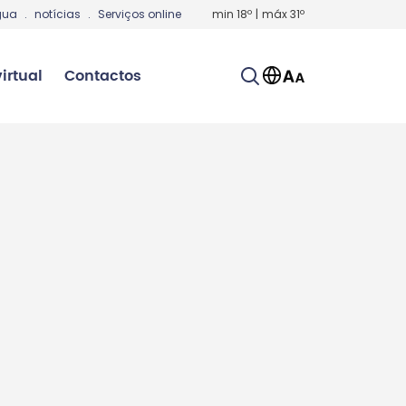
gua
.
notícias
.
Serviços online
min
18
º
|
máx
31
º
irtual
Contactos