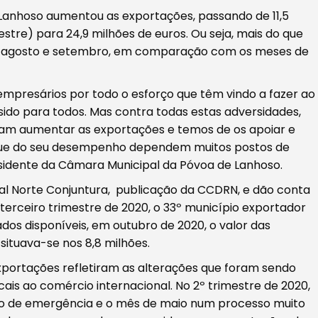
 Lanhoso aumentou as exportações, passando de 11,5
estre) para 24,9 milhões de euros. Ou seja, mais do que
ho, agosto e setembro, em comparação com os meses de
empresários por todo o esforço que têm vindo a fazer ao
m sido para todos. Mas contra todas estas adversidades,
ram aumentar as exportações e temos de os apoiar e
porque do seu desempenho dependem muitos postos de
esidente da Câmara Municipal da Póvoa de Lanhoso.
ral Norte Conjuntura, publicação da CCDRN, e dão conta
 terceiro trimestre de 2020, o 33º município exportador
dos disponíveis, em outubro de 2020, o valor das
situava-se nos 8,8 milhões.
portações refletiram as alterações que foram sendo
is ao comércio internacional. No 2º trimestre de 2020,
ado de emergência e o mês de maio num processo muito