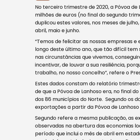
No terceiro trimestre de 2020, a Póvoa de
milhões de euros (no final do segundo trim
Procurar
duplicou estes valores, nos meses de jul
abril, maio e junho.
“Temos de felicitar as nossas empresas e 
longo deste último ano, que tão difícil te
nas circunstâncias que vivemos, consegui
Tipo de conteúdo
incentivar, de louvar a sua resiliência, 
trabalho, no nosso concelho”, refere o Pr
Estes dados constam do relatório trimest
de que a Póvoa de Lanhoso era, no final do
dos 86 municípios do Norte. Segundo os da
Filtros
exportações a partir da Póvoa de Lanhoso 
Segundo refere a mesma publicação, as ex
observadas na abertura das economias loca
período que inclui o mês de abril em est