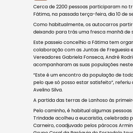
Cerca de 2200 pessoas participaram no tr
Fátima, na passada terça-feira, dia 10 de 
Como habitualmente, os autocarros partira
Procurar
deixando para trás uma fresca manhã de 
Este passeio concelhio a Fátima tem org
colaboração com as Juntas de Freguesia e
Vereadores Gabriela Fonseca, André Rodri
acompanharam as suas populações neste 
Tipo de conteúdo
“Este é um encontro da população de todo
pelo que só posso estar satisfeito”, refer
Avelino Silva.
A partida das terras de Lanhoso às primeir
Pelo caminho, é habitual algumas pessoas
Filtros
Trindade acolheu a eucaristia, celebrada 
Carneiro, coadjuvado pelos párocos Armind
Grupo Coral da Paróquia de Serzedelo teve 