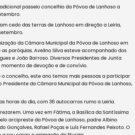
adicional passeio concelhio da Póvoa de Lanhoso a
setembro.
m cedo das terras de Lanhoso em direção a Leiria,
setembro.
anização da Câmara Municipal da Póvoa de Lanhoso em
 as paróquias. Avelino Silva esteve acompanhado dos
gues e João Barroso. Diversos Presidentes de Junta
momento de devoção e de convívio.
 o concelho, este ano temos mais pessoas a participar
iu o Presidente da Câmara Municipal da Póvoa de Lanhoso,
as horas do dia, com 36 autocarros rumo a Leiria.
 rezarem. Uma vez em Fátima, a Basílica da Santíssima
pelo arcipreste da Póvoa de Lanhoso, padre Albino
o Gonçalves, Rafael Poças e Luís Fernandes Peixoto. O
a seu cargo a animação da liturgia.