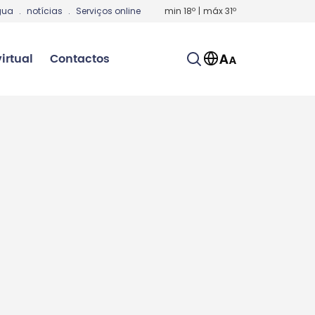
gua
.
notícias
.
Serviços online
min
18
º
|
máx
31
º
irtual
Contactos