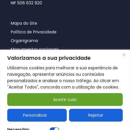
NIF 506 632 920
Mapa do Site
Política de Privacidade
Organigrama
Monumentos nacionais
Valorizamos a sua privacidade
Utilizamos cookies para melhorar a sua experiência de
navegação, apresentar anúncios ou conteúdos
personalizados e analisar o nosso tráfego. Ao clicar em
"Aceitar Todos", concorda com a utilização de cookies.
Aceite tudo
© Póvoa de Lanhoso 2026
Personalizar
Rejeitar
Necessário