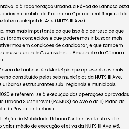
entável e à regeneração urbana, a Póvoa de Lanhoso está
anciados no âmbito do Programa Operacional Regional do
 Intermunicipal do Ave (NUTS III Ave).
, mas mais importante do que isso é a certeza de que
nos foram concedidos e que poderemos ir buscar mais
estivermos em condições de candidatar, e que também
do nosso concelho”, considera o Presidente da Câmara
a.
óvoa de Lanhoso é o Município que apresenta as mais
erso constituído pelos seis municípios da NUTS III Ave,
s urbanos estruturantes sub-regionais e municipais.
e 2020 e referem-se à execução das operações aprovadas
de Urbana Sustentável (PAMUS) do Ave e do ii) Plano de
la da Póvoa de Lanhoso.
e Ação de Mobilidade Urbana Sustentável, este valor
o valor médio de execução efetiva da NUTS III Ave #6,