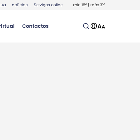
gua
.
notícias
.
Serviços online
min
18
º
|
máx
31
º
irtual
Contactos