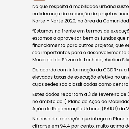
No que respeita à mobilidade urbana sust
na liderança da execução de projetos fin
Norte – Norte 2020, na área da Comunidade
“Estamos na frente em termos de execução
estamos a aproveitar bem os fundos que 
financiamento para outros projetos, que 
são importantes para o desenvolvimento 
Procurar
Municipal da Póvoa de Lanhoso, Avelino Silv
De acordo com informação da CCDR-n, a P
elevadas taxas de execução efetiva no univ
cujas sedes são classificadas como centro
Tipo de conteúdo
Estes dados reportam a 3 de fevereiro d
no âmbito do i) Plano de Ação de Mobilida
Ação de Regeneração Urbana (PARU) da Vi
No caso da operação que integra o Plano d
cifra-se em 94,4 por cento, muito acima d