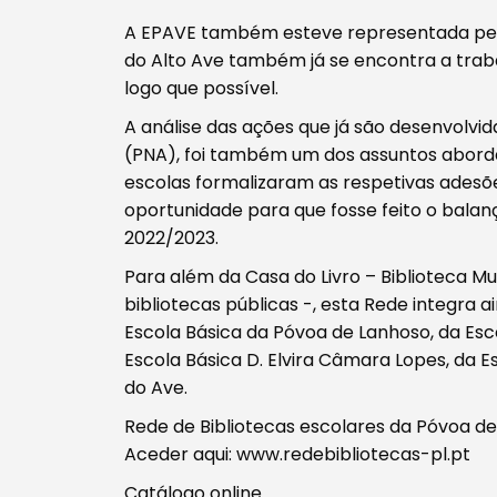
A EPAVE também esteve representada pela 
do Alto Ave também já se encontra a traba
logo que possível.
Filtros
A análise das ações que já são desenvolvid
(PNA), foi também um dos assuntos aborda
escolas formalizaram as respetivas adesõe
oportunidade para que fosse feito o balanç
2022/2023.
Para além da Casa do Livro – Biblioteca M
bibliotecas públicas -, esta Rede integra 
Escola Básica da Póvoa de Lanhoso, da Esc
Escola Básica D. Elvira Câmara Lopes, da 
do Ave.
Rede de Bibliotecas escolares da Póvoa d
Aceder aqui: www.redebibliotecas-pl.pt
Catálogo online