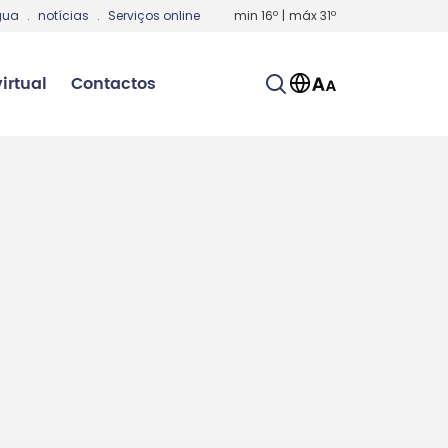
gua
.
notícias
.
Serviços online
min
16
º
|
máx
31
º
irtual
Contactos