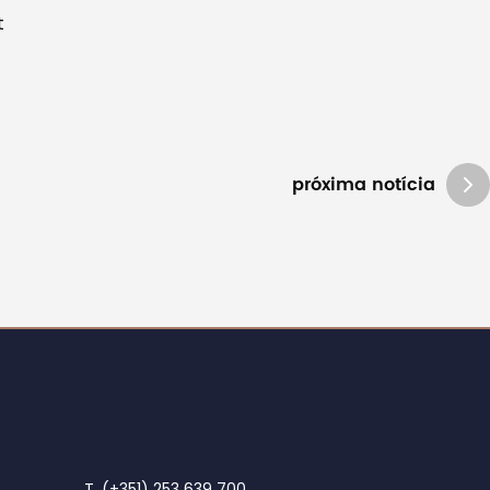
t
próxima notícia
T. (+351) 253 639 700