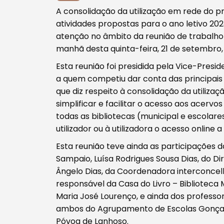
A consolidação da utilização em rede do 
atividades propostas para o ano letivo 2
atenção no âmbito da reunião de trabalho 
manhã desta quinta-feira, 21 de setembro
Esta reunião foi presidida pela Vice-Presi
a quem competiu dar conta das principai
que diz respeito à consolidação da utiliz
simplificar e facilitar o acesso aos acervo
todas as bibliotecas (municipal e escolar
Procurar
utilizador ou à utilizadora o acesso online 
Esta reunião teve ainda as participações
Sampaio, Luísa Rodrigues Sousa Dias, do D
Ângelo Dias, da Coordenadora interconcelh
responsável da Casa do Livro – Biblioteca M
Maria José Lourenço, e ainda dos professor
Tipo de conteúdo
ambos do Agrupamento de Escolas Gonçal
Póvoa de Lanhoso.