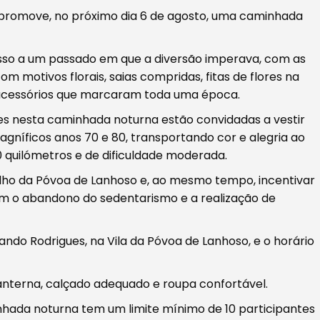
promove, no próximo dia 6 de agosto, uma caminhada
sso a um passado em que a diversão imperava, com as
 motivos florais, saias compridas, fitas de flores na
 acessórios que marcaram toda uma época.
tes nesta caminhada noturna estão convidadas a vestir
níficos anos 70 e 80, transportando cor e alegria ao
quilómetros e de dificuldade moderada.
celho da Póvoa de Lanhoso e, ao mesmo tempo, incentivar
com o abandono do sedentarismo e a realização de
do Rodrigues, na Vila da Póvoa de Lanhoso, e o horário
anterna, calçado adequado e roupa confortável.
nhada noturna tem um limite mínimo de 10 participantes