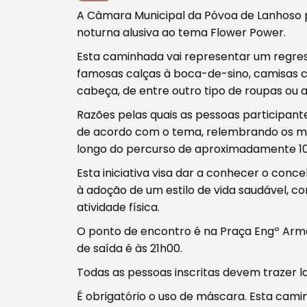
A Câmara Municipal da Póvoa de Lanhoso 
Procurar
noturna alusiva ao tema Flower Power.
Esta caminhada vai representar um regre
famosas calças à boca-de-sino, camisas com
cabeça, de entre outro tipo de roupas ou
Razões pelas quais as pessoas participan
Tipo de conteúdo
de acordo com o tema, relembrando os mag
longo do percurso de aproximadamente 10 
Esta iniciativa visa dar a conhecer o con
à adoção de um estilo de vida saudável, 
atividade física.
Filtros
O ponto de encontro é na Praça Engº Arman
de saída é às 21h00.
Todas as pessoas inscritas devem trazer l
É obrigatório o uso de máscara. Esta cami