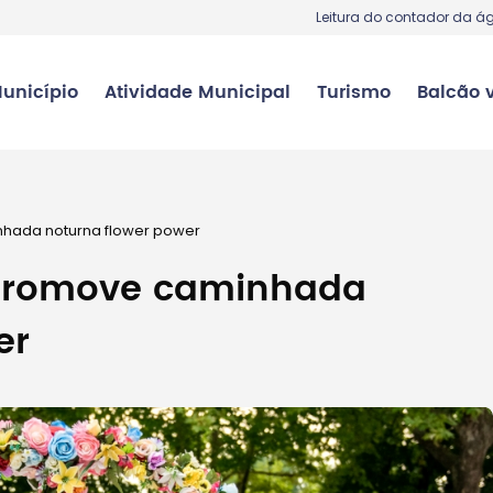
Leitura do contador da á
unicípio
Atividade Municipal
Turismo
Balcão v
hada noturna flower power
promove caminhada
er