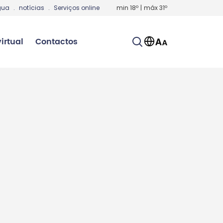
gua
.
notícias
.
Serviços online
min
18
º
|
máx
31
º
irtual
Contactos