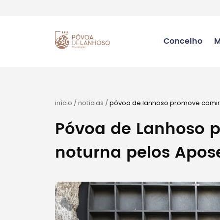
Concelho
M
início
/
notícias
/
póvoa de lanhoso promove caminh
Póvoa de Lanhoso 
noturna pelos Apose