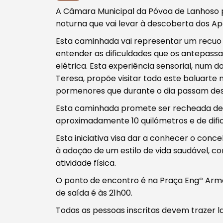
A Câmara Municipal da Póvoa de Lanhoso 
noturna que vai levar à descoberta dos Ap
Procurar
Esta caminhada vai representar um recuo 
entender as dificuldades que os antepass
elétrica. Esta experiência sensorial, nu
Teresa, propõe visitar todo este baluarte
pormenores que durante o dia passam de
Tipo de conteúdo
Esta caminhada promete ser recheada de h
aproximadamente 10 quilómetros e de dif
Esta iniciativa visa dar a conhecer o con
à adoção de um estilo de vida saudável, 
atividade física.
Filtros
O ponto de encontro é na Praça Engº Arman
de saída é às 21h00.
Todas as pessoas inscritas devem trazer l