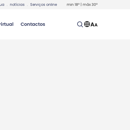
gua
.
notícias
.
Serviços online
min
18
º
|
máx
30
º
irtual
Contactos