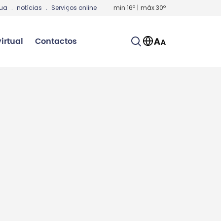
gua
.
notícias
.
Serviços online
min
16
º
|
máx
30
º
irtual
Contactos