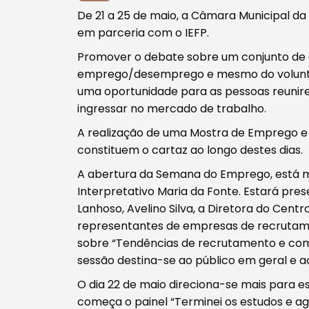
De 21 a 25 de maio, a Câmara Municipal 
em parceria com o IEFP.
Promover o debate sobre um conjunto de 
emprego/desemprego e mesmo do voluntaria
uma oportunidade para as pessoas reunir
ingressar no mercado de trabalho.
A realização de uma Mostra de Emprego e F
Procurar
constituem o cartaz ao longo destes dias.
A abertura da Semana do Emprego, está ma
Interpretativo Maria da Fonte. Estará pre
Lanhoso, Avelino Silva, a Diretora do Cen
representantes de empresas de recrutam
sobre “Tendências de recrutamento e com
Tipo de conteúdo
sessão destina-se ao público em geral e 
O dia 22 de maio direciona-se mais para est
começa o painel “Terminei os estudos e a