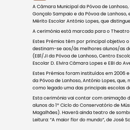
A Câmara Municipal da Póvoa de Lanhoso
Gonçalo Sampaio e da Póvoa de Lanhoso, e
Mérito Escolar António Lopes, que distingu
A cerimónia está marcada para o Theatro Clu
Tipo de conteúdo
Estes Prémios têm por principal objetivo
destinam-se aos/às melhores alunos/as do 
(EB1/JI da Póvoa de Lanhoso, Centro Escol
Escolar D. Elvira Câmara Lopes e EBI do Av
Estes Prémios foram instituídos em 200
Filtros
da Póvoa de Lanhoso, António Lopes, que,
como legado uma das principais escolas d
Esta cerimónia vai contar com animação 
alunos do 1º Ciclo do Conservatório de Mú
Magalhães). Haverá ainda teatro de sombr
Leitura: “A maior flor do mundo”, de José 