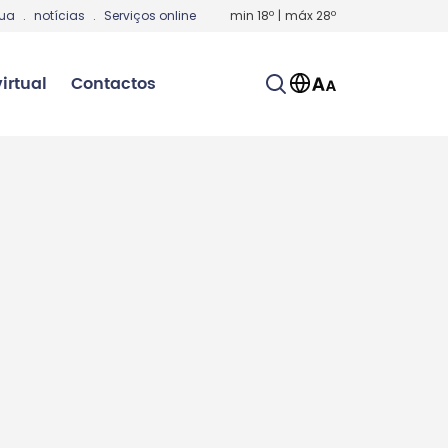
gua
.
notícias
.
Serviços online
min
18
º
|
máx
28
º
irtual
Contactos