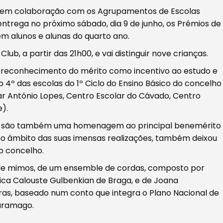
, em colaboração com os Agrupamentos de Escolas
ntrega no próximo sábado, dia 9 de junho, os Prémios de
em alunos e alunas do quarto ano.
b, a partir das 21h00, e vai distinguir nove crianças.
 o reconhecimento do mérito como incentivo ao estudo e
4º das escolas do 1º Ciclo do Ensino Básico do concelho
ar António Lopes, Centro Escolar do Cávado, Centro
e).
6 e são também uma homenagem ao principal benemérito
 no âmbito das suas imensas realizações, também deixou
o concelho.
de mimos, de um ensemble de cordas, composto por
sica Calouste Gulbenkian de Braga, e de Joana
as, baseado num conto que integra o Plano Nacional de
Saramago.