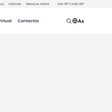
gua
.
notícias
.
Serviços online
min
19
º
|
máx
29
º
irtual
Contactos