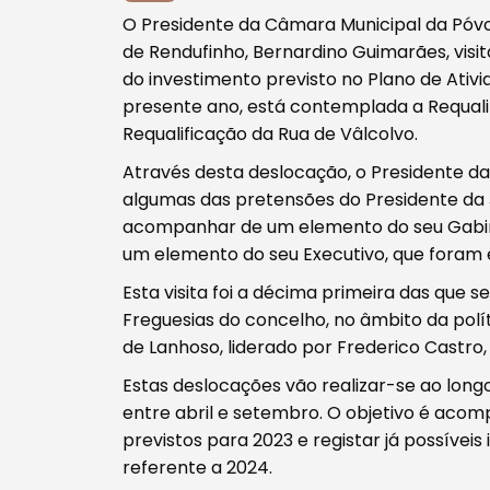
Procurar
O Presidente da Câmara Municipal da Póvoa
de Rendufinho, Bernardino Guimarães, visi
do investimento previsto no Plano de Ativ
presente ano, está contemplada a Requal
Requalificação da Rua de Vâlcolvo.
Tipo de conteúdo
Através desta deslocação, o Presidente da
algumas das pretensões do Presidente da 
acompanhar de um elemento do seu Gabine
um elemento do seu Executivo, que foram e
Esta visita foi a décima primeira das que s
Freguesias do concelho, no âmbito da polí
Filtros
de Lanhoso, liderado por Frederico Castro,
Estas deslocações vão realizar-se ao longo
entre abril e setembro. O objetivo é aco
previstos para 2023 e registar já possívei
referente a 2024.