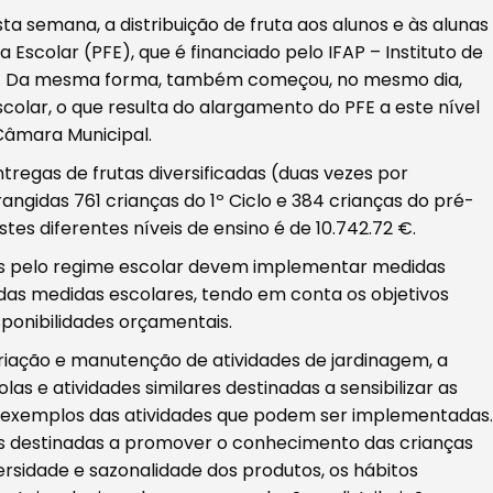
ta semana, a distribuição de fruta aos alunos e às alunas
 Escolar (PFE), que é financiado pelo IFAP – Instituto de
.P.. Da mesma forma, também começou, no mesmo dia,
scolar, o que resulta do alargamento do PFE a este nível
 Câmara Municipal.
tregas de frutas diversificadas (duas vezes por
ngidas 761 crianças do 1º Ciclo e 384 crianças do pré-
stes diferentes níveis de ensino é de 10.742.72 €.
os pelo regime escolar devem implementar medidas
s medidas escolares, tendo em conta os objetivos
isponibilidades orçamentais.
riação e manutenção de atividades de jardinagem, a
las e atividades similares destinadas a sensibilizar as
os exemplos das atividades que podem ser implementadas.
s destinadas a promover o conhecimento das crianças
ersidade e sazonalidade dos produtos, os hábitos