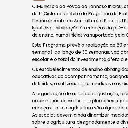
Procurar
O Município da Póvoa de Lanhoso iniciou, es
do 1º Ciclo, no âmbito do Programa de Fruta
Financiamento da Agricultura e Pescas, I
igual disponibilização às crianças do pré-e
de ensino, numa iniciativa suportada pela
Este Programa prevê a realização de 60 en
Tipo de conteúdo
semana), ao longo de 30 semanas. São abra
escolar e o total do investimento afeto a e
Os estabelecimentos de ensino abrangid
educativas de acompanhamento, designada
definidos, a suficiência das medidas e as d
Filtros
A organização de aulas de degustação, a c
organização de visitas a explorações agríco
crianças para a agricultura são alguns d
As escolas devem ainda dinamizar medida
sobre a agricultura, designadamente a div