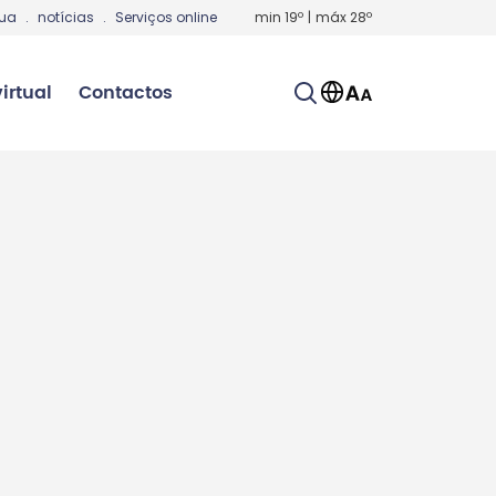
gua
.
notícias
.
Serviços online
min
19
º
|
máx
28
º
irtual
Contactos