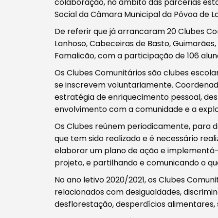
colaboração, no âmbito das parcerias est
Social da Câmara Municipal da Póvoa de L
De referir que já arrancaram 20 Clubes Com
Lanhoso, Cabeceiras de Basto, Guimarães, 
Famalicão, com a participação de 106 aluno
Filtros
Os Clubes Comunitários são clubes escol
se inscrevem voluntariamente. Coordenad
estratégia de enriquecimento pessoal, des
envolvimento com a comunidade e a explor
Os Clubes reúnem periodicamente, para d
que tem sido realizado e é necessário real
elaborar um plano de ação e implementá-l
projeto, e partilhando e comunicando o 
No ano letivo 2020/2021, os Clubes Comu
relacionados com desigualdades, discrimin
desflorestação, desperdícios alimentares,