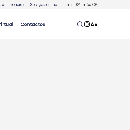
gua
.
notícias
.
Serviços online
min
18
º
|
máx
30
º
irtual
Contactos