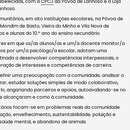
abelecidas, com a
CPCJ
da Póvoa de Lanhoso e a Loja
anhoso.
unitários, em oito instituições escolares, na Póvoa de
Mondim de Basto, Vieira do Minho e Vila Nova de
s e alunas do 10.º ano do ensino secundário.
ares em que os/as alunos/as e um/a docente monitor/a
os por um/a psicólogo/a escolar, adotam uma
tinada a desenvolver competências interpessoais, o
ação de interesses e competências de carreira.
efinir uma preocupação com a comunidade, analisar o
izar, estudar soluções simples de modo colaborativo,
o, angariando parceiros e apoios, autoavaliando-se no
que alcançaram e como à comunidade.
nitários focam-se em problemas reais da comunidade
ação, envelhecimento, sustentabilidade, poluição e
 saúde mental, e abandono de animais.