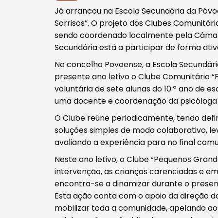
Já arrancou na Escola Secundária da Póv
Sorrisos”. O projeto dos Clubes Comunitári
sendo coordenado localmente pela Câmara
Secundária está a participar de forma ativ
No concelho Povoense, a Escola Secundária
presente ano letivo o Clube Comunitário 
voluntária de sete alunas do 10.º ano de e
uma docente e coordenação da psicóloga 
O Clube reúne periodicamente, tendo def
soluções simples de modo colaborativo, le
Procurar
avaliando a experiência para no final com
Neste ano letivo, o Clube “Pequenos Grand
intervenção, as crianças carenciadas e em
encontra-se a dinamizar durante o pres
Esta ação conta com o apoio da direção d
Tipo de conteúdo
mobilizar toda a comunidade, apelando ao 