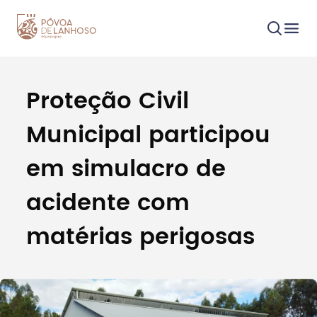
Proteção Civil
Procurar
Municipal participou
em simulacro de
acidente com
Tipo de conteúdo
matérias perigosas
Filtros