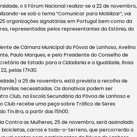
sidade, o II Fórum Nacional realiza-se a 22 de novembro,
ealizando-se sob o tema “Comunicar para Mobilizar”, vai
 225 organizações signatárias em Portugal bem como da
res, representadas pelos representantes da Estónia, do
idente de Câmara Municipal da Póvoa de Lanhoso, Avelino
nte, Paulo Marques, e pelo Presidente do Conselho de
ecretária de Estado para a Cidadania e a Igualdade, Rosa
 22, pelas 17h30.
idade) a 25 de novembro, está prevista a recolha de
r famílias necessitadas. Os donativos podem ser
tro Club, na Escola Secundária da Póvoa de Lanhoso e
tro Club recebe uma peça sobre Tráfico de Seres
 Tin.Bra, a partir das 15h00.
cia Contra as Mulheres, 25 de novembro, será assinalado
icicletas, carros e todo-o-terreno, que percorrerão o