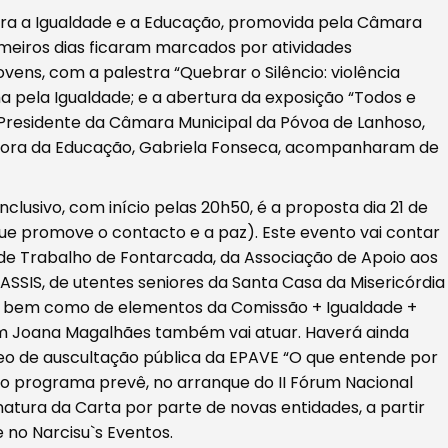
para a Igualdade e a Educação, promovida pela Câmara
imeiros dias ficaram marcados por atividades
ovens, com a palestra “Quebrar o Silêncio: violência
 pela Igualdade; e a abertura da exposição “Todos e
 Presidente da Câmara Municipal da Póvoa de Lanhoso,
eadora da Educação, Gabriela Fonseca, acompanharam de
lusivo, com início pelas 20h50, é a proposta dia 21 de
ue promove o contacto e a paz). Este evento vai contar
de Trabalho de Fontarcada, da Associação de Apoio aos
a ASSIS, de utentes seniores da Santa Casa da Misericórdia
a bem como de elementos da Comissão + Igualdade +
vem Joana Magalhães também vai atuar. Haverá ainda
eo de auscultação pública da EPAVE “O que entende por
 o programa prevê, no arranque do II Fórum Nacional
natura da Carta por parte de novas entidades, a partir
 no Narcisu`s Eventos.