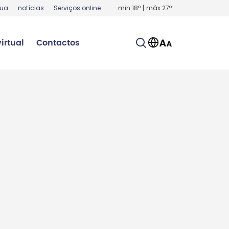
gua
.
notícias
.
Serviços online
min
18
º
|
máx
27
º
irtual
Contactos