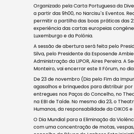
Organizado pela Carta Portuguesa da Diver
a partir das 9h00, no Narcisu`s Eventos. R
permitir a partilha das boas práticas das
experiência das cartas europeias congéne
Filtros
Luxemburgo e da Polónia.
A sessão de abertura será feita pelo Pres
Silva, pelo Presidente da Esposende Ambie
Administração da LIPOR, Aires Pereira. A S
Monteiro, vai encerrar este II Fórum, no dia
De 23 de novembro (Dia pelo Fim da Impun
agasalhos e brinquedos para distribuir po
entregues nos Paços do Concelho, no Thea
na EBI de Taíde. No mesmo dia 23, o Thea
Humanos, da responsabilidade da OIKOS e do
O Dia Mundial para a Eliminação da Violên
com uma concentração de motas, vespas, b