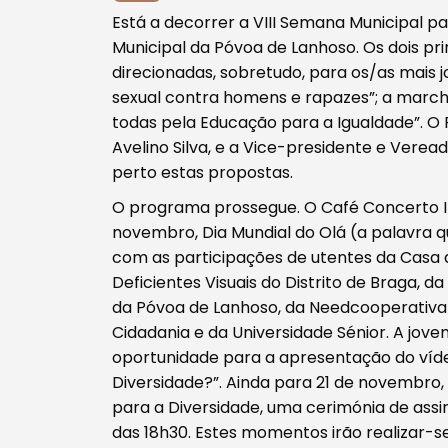
Está a decorrer a VIII Semana Municipal 
Municipal da Póvoa de Lanhoso. Os dois pr
direcionadas, sobretudo, para os/as mais j
sexual contra homens e rapazes”; a marcha
todas pela Educação para a Igualdade”. O
Avelino Silva, e a Vice-presidente e Ver
perto estas propostas.
O programa prossegue. O Café Concerto Inc
novembro, Dia Mundial do Olá (a palavra q
com as participações de utentes da Casa 
Procurar
Deficientes Visuais do Distrito de Braga, d
da Póvoa de Lanhoso, da Needcooperativ
Cidadania e da Universidade Sénior. A jo
oportunidade para a apresentação do víd
Diversidade?”. Ainda para 21 de novembro,
para a Diversidade, uma cerimónia de assi
Tipo de conteúdo
das 18h30. Estes momentos irão realizar-se