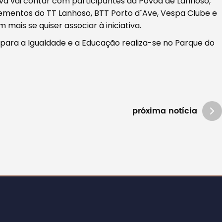
iva vai contar com participantes da Póvoa de Lanhoso,
ementos do TT Lanhoso, BTT Porto d´Ave, Vespa Clube e
ais se quiser associar à iniciativa.
para a Igualdade e a Educação realiza-se no Parque do
próxima notícia