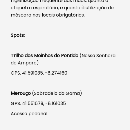
higienização frequente das mãos; quanto à
etiqueta respiratória; e quanto à utilização de
máscara nos locais obrigatórios.
Spots:
Trilho dos Moinhos do Pontido
(Nossa Senhora
do Amparo)
GPS. 41.591035, -8.274160
Merouço
(Sobradelo da Goma)
GPS. 41.551679, -8.161035
Acesso pedonal