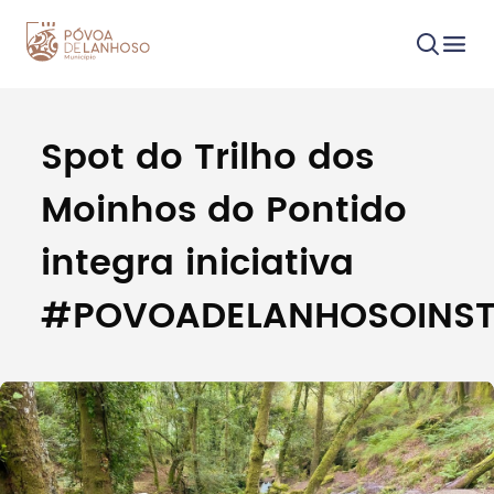
Spot do Trilho dos
Procurar
Moinhos do Pontido
integra iniciativa
#POVOADELANHOSOINST
Tipo de conteúdo
Filtros