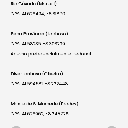
Rio Cávado
(Monsul)
GPS. 41.626494, -8.31870
Pena Província
(Lanhoso)
GPS. 41.58235, -8.303239
Acesso preferencialmente pedonal
DiverLanhoso
(Oliveira)
GPS. 41.594581, -8.222448
Monte de S. Mamede
(Frades)
GPS. 41.626962, -8.245728