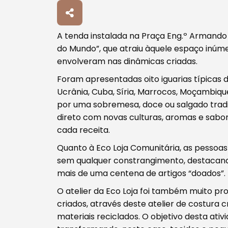
A tenda instalada na Praça Eng.º Armando 
do Mundo”, que atraiu àquele espaço inúme
envolveram nas dinâmicas criadas.
Foram apresentadas oito iguarias típicas d
Ucrânia, Cuba, Síria, Marrocos, Moçambiqu
por uma sobremesa, doce ou salgado tradi
direto com novas culturas, aromas e sabo
Procurar
cada receita.
Quanto à Eco Loja Comunitária, as pessoa
sem qualquer constrangimento, destacando
mais de uma centena de artigos “doados”.
O atelier da Eco Loja foi também muito pr
Tipo de conteúdo
criados, através deste atelier de costura c
materiais reciclados. O objetivo desta ativi