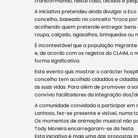
transformando, neste caso, tecidos e pequ
A iniciativa pretendeu ainda divulgar a Eco
concelho, baseado no conceito “troca por
Filtros
acolhendo quem pretende entregar bens qu
roupa, calçado, agasalhos, brinquedos ou m
É incontestável que a população migrant
e, de acordo com os registos do CLAIM, 
forma significativa.
Este evento quis mostrar o carácter hospi
concelho tem acolhido cidadãos e cidadãs
as suas vidas. Para além de promover a sol
convívio facilitadores da integração dos/
A comunidade convidada a participar em ma
Lanhoso, fez-se presente e visível, numa ta
Os momentos de animação musical não podi
Tody Moreira encarregaram-se da festa.
Esta iniciativa é mais uma das propostas 