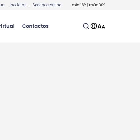
gua
.
notícias
.
Serviços online
min
16
º
|
máx
30
º
irtual
Contactos