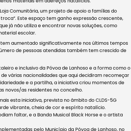
enos materiais em adereços natalícios.
 Loja Comunitária, um projeto de apoio a famílias do
 troca”. Este espaço tem ganho expressão crescente,
e já não utiliza e encontrar novas soluções, como
aterial escolar.
e tem aumentado significativamente nos últimos tempos
o número de pessoas atendidas também tem crescido de
taleiro e inclusivo da Póvoa de Lanhoso e a forma como o
 de várias nacionalidades que aqui decidiram recomeçar
idariedade e a partilha, a iniciativa criou momentos de
das novos/as residentes no concelho.
is esta iniciativa, prevista no âmbito do CLDS-5G
rde vibrante, cheia de cor e espírito natalício.
am faltar, e a Banda Musical Black Horse e o artista
implementadas pelo Município da Póvoa de Lanhoso, no