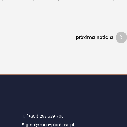
próxima notícia
T. (+351) 253 639 700
E. geral@mun-planhoso.pt