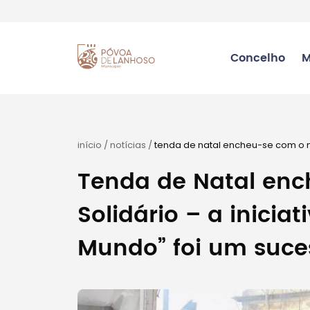
Concelho
M
início
/
notícias
/
tenda de natal encheu-se com o na
sucesso
Tenda de Natal enc
Solidário – a inicia
Mundo” foi um suce