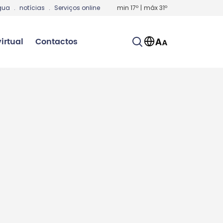
gua
.
notícias
.
Serviços online
min
17
º
|
máx
31
º
irtual
Contactos