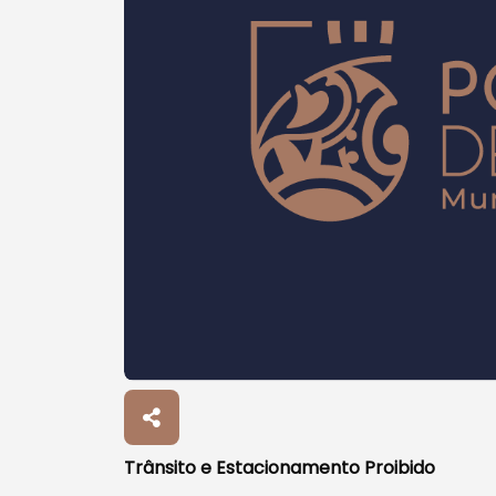
Procurar
Tipo de conteúdo
Trânsito e Estacionamento Proibido