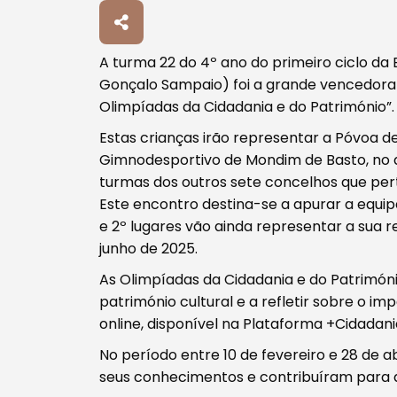
A turma 22 do 4º ano do primeiro ciclo d
Procurar
Gonçalo Sampaio) foi a grande vencedora m
Olimpíadas da Cidadania e do Património”
Estas crianças irão representar a Póvoa de
Gimnodesportivo de Mondim de Basto, no dia
turmas dos outros sete concelhos que pe
Tipo de conteúdo
Este encontro destina-se a apurar a equipa
e 2º lugares vão ainda representar a sua re
junho de 2025.
As Olimpíadas da Cidadania e do Património
património cultural e a refletir sobre o i
Filtros
online, disponível na Plataforma +Cidadani
No período entre 10 de fevereiro e 28 de ab
seus conhecimentos e contribuíram para 