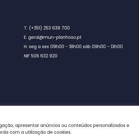
T. (+351) 253 639 700
E. geral@mun-planhoso.pt
H. seg a sex 09h00 - 18h00 sáb 09h00 - 13h00
NIF 506 632 920
egação, apresentar anúncios ou conteúdos personalizados e
orda com a utilização de cookies.