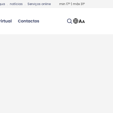
gua
.
notícias
.
Serviços online
min
17
º
|
máx
31
º
irtual
Contactos