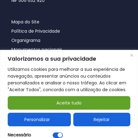
NIF 506 632 920
Mapa do Site
Política de Privacidade
Organigrama
Monumentos nacionais
Valorizamos a sua privacidade
Utilizamos cookies para melhorar a sua experiência de
navegação, apresentar anúncios ou conteúdos
personalizados e analisar o nosso tráfego. Ao clicar em
"Aceitar Todos", concorda com a utilização de cookies.
Aceite tudo
© Póvoa de Lanhoso 2026
Personalizar
Rejeitar
Necessário