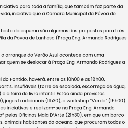
 iniciativa para toda a família, que também faz parte da
da, iniciativa que a Câmara Municipal da Póvoa de
uma festa da espuma são algumas das propostas para três
 Vila da Póvoa de Lanhoso (Praça Eng. Armando Rodrigues
lho, o arranque do Verão Azul acontece com uma
mar quem se deslocar à Praça Eng. Armando Rodrigues a
al do Pontido, haverá, entre as 10h00 e as 18h00,
kart’s, insufláveis (torre de escalada, escorrega de água,
e a feira do livro infantil. Estão ainda previstas
, jogos tradicionais (11h30), o workshop “Verde” (15h00)
as as iniciativas e realizam-se na Praça Eng. Armando
co” pelas Oficinas Mala D’Arte (21h30), em que um barco
as, animais habitantes do oceano, que procuram todos o