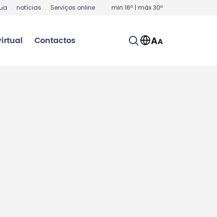
gua
.
notícias
.
Serviços online
min
16
º
|
máx
30
º
irtual
Contactos