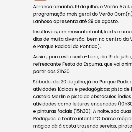
Arranca amanhã, 19 de julho, o Verão Azul,
programação mais geral do Verão Com(n)vi
Lanhoso apresenta até 29 de agosto.
Insufláveis, um musical infantil, karts e 
Procurar
dias de muita diversão, bem no centro da
e Parque Radical do Pontido).
Assim, para esta sexta-feira, dia 19 de ju
refrescante Festa da Espuma, que vai ani
partir das 21h30.
Tipo de conteúdo
Sábado, dia 20 de julho, já no Parque Radic
atividades lúdicas e pedagógicas: pista de 
castelo Merlin e pista de obstáculos índios) 
atividades como leituras encenadas (10h30)
e pinturas faciais (15h30). À noite, são du
Filtros
Rodrigues: o teatro infantil “O barco mági
mágico dá à costa trazendo sereias, pirat