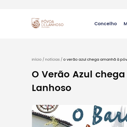
Concelho
M
início
/
notícias
/
o verão azul chega amanhã à pó
O Verão Azul cheg
Lanhoso