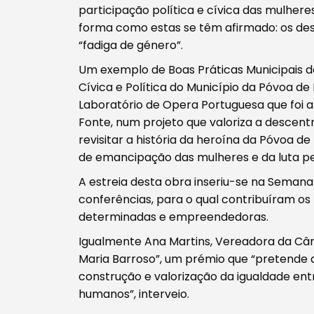
Procurar
participação política e cívica das mulher
forma como estas se têm afirmado: os desaf
“fadiga de género”.
Um exemplo de Boas Práticas Municipais 
Cívica e Política do Município da Póvoa de
Tipo de conteúdo
Laboratório de Opera Portuguesa que foi 
Fonte, num projeto que valoriza a descentr
revisitar a história da heroína da Póvoa
de emancipação das mulheres e da luta pel
A estreia desta obra inseriu-se na Semana
conferências, para o qual contribuíram o
Filtros
determinadas e empreendedoras.
Igualmente Ana Martins, Vereadora da Câm
Maria Barroso”, um prémio que “pretende d
construção e valorização da igualdade ent
humanos”, interveio.