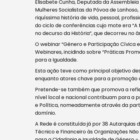
Elisabete Cunha, Deputada da Assembleia
Mulheres Socialistas da Póvoa de Lanhoso, 
riquíssima história de vida, pessoal, profi
do ciclo de conferências cujo mote era “A
no decurso da História”, que decorreu no 
O webinar “Género e Participação Cívica e P
Webinares, incidindo sobre “Práticas Prom
para a Igualdade.
Esta ação teve como principal objetivo d
enquanto atores chave para a promoção da
Pretende-se também que promova a reflexã
nível local e nacional contribuam para a
e Política, nomeadamente através da parti
domínio.
A Rede é constituída já por 38 Autarquias 
Técnico e Financeiro às Organizações Não
para a Cidadania e Igualdade de Género – 