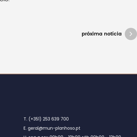
próxima notícia
T. (+351) 253 639 700
E. geral@mun-planhoso.pt