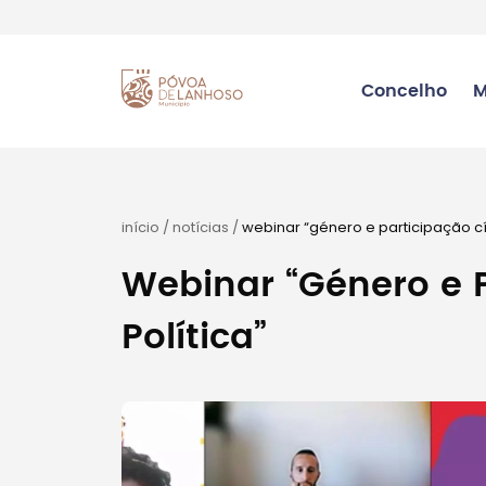
Concelho
M
início
/
notícias
/
webinar “género e participação cív
Webinar “Género e P
Política”