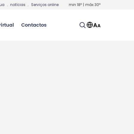
gua
.
notícias
.
Serviços online
min
18
º
|
máx
30
º
irtual
Contactos