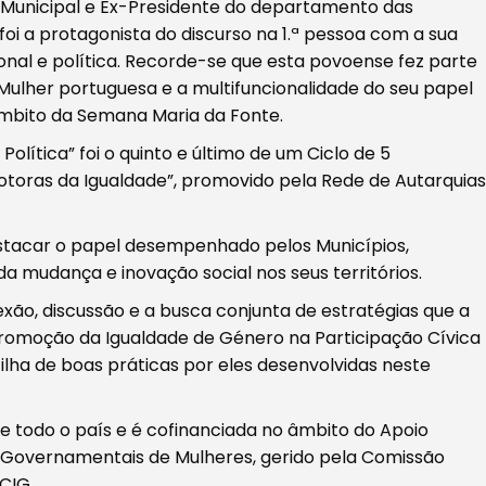
 Municipal e Ex-Presidente do departamento das
foi a protagonista do discurso na 1.ª pessoa com a sua
ssional e política. Recorde-se que esta povoense fez parte
 Mulher portuguesa e a multifuncionalidade do seu papel
âmbito da Semana Maria da Fonte.
olítica” foi o quinto e último de um Ciclo de 5
otoras da Igualdade”, promovido pela Rede de Autarquias
estacar o papel desempenhado pelos Municípios,
 mudança e inovação social nos seus territórios.
o, discussão e a busca conjunta de estratégias que a
 promoção da Igualdade de Género na Participação Cívica
lha de boas práticas por eles desenvolvidas neste
de todo o país e é cofinanciada no âmbito do Apoio
 Governamentais de Mulheres, gerido pela Comissão
CIG.