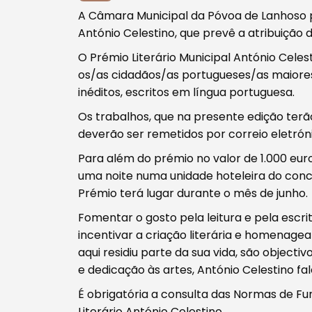
Procurar
A Câmara Municipal da Póvoa de Lanhoso p
António Celestino, que prevê a atribuição 
O Prémio Literário Municipal António Cele
os/as cidadãos/as portugueses/as maiores 
inéditos, escritos em língua portuguesa.
Tipo de conteúdo
Os trabalhos, que na presente edição ter
deverão ser remetidos por correio eletró
Para além do prémio no valor de 1.000 euro
uma noite numa unidade hoteleira do conc
Prémio terá lugar durante o mês de junho.
Filtros
Fomentar o gosto pela leitura e pela escri
incentivar a criação literária e homenage
aqui residiu parte da sua vida, são objecti
e dedicação às artes, António Celestino fa
É obrigatória a consulta das Normas de F
Literário António Celestino.