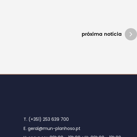
próxima notícia
T. (+351) 253 639 700
E. geral@mun-planhoso.pt