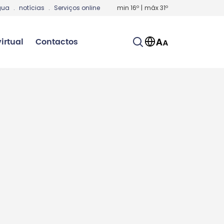
gua
.
notícias
.
Serviços online
min
16
º
|
máx
31
º
irtual
Contactos