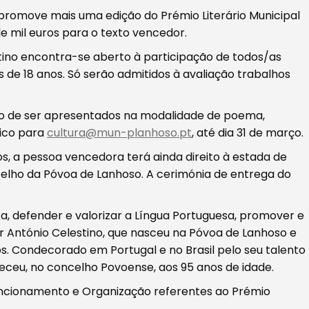
romove mais uma edição do Prémio Literário Municipal
de mil euros para o texto vencedor.
stino encontra-se aberto à participação de todos/as
de 18 anos. Só serão admitidos à avaliação trabalhos
ão de ser apresentados na modalidade de poema,
nico para
cultura@mun-planhoso.pt
, até dia 31 de março.
s, a pessoa vencedora terá ainda direito à estada de
elho da Póvoa de Lanhoso. A cerimónia de entrega do
ta, defender e valorizar a Língua Portuguesa, promover e
ar António Celestino, que nasceu na Póvoa de Lanhoso e
vos. Condecorado em Portugal e no Brasil pelo seu talento
leceu, no concelho Povoense, aos 95 anos de idade.
uncionamento e Organização referentes ao Prémio