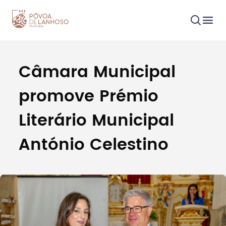
Câmara Municipal
Procurar
promove Prémio
Literário Municipal
António Celestino
Tipo de conteúdo
Filtros