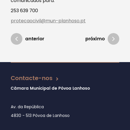
comunicados para:
253 639 700
protecaocivil@mun-planhoso.pt
anterior
próximo
Atualizado em 12/07/2023
Contacte-nos
Câmara Municipal de Póvoa Lanhoso
Av. da República
4830 - 513 Póvoa de Lanhoso