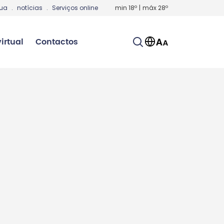
gua
.
notícias
.
Serviços online
min
18
º
|
máx
28
º
irtual
Contactos