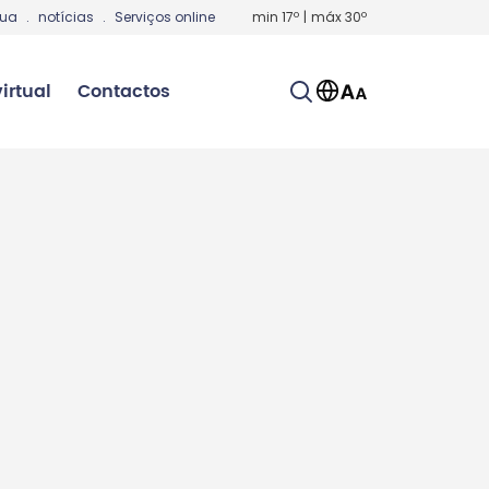
gua
.
notícias
.
Serviços online
min
17
º
|
máx
30
º
irtual
Contactos