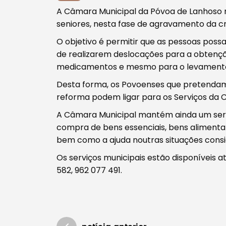
A Câmara Municipal da Póvoa de Lanhoso 
seniores, nesta fase de agravamento da c
O objetivo é permitir que as pessoas po
Tipo de conteúdo
de realizarem deslocações para a obtençã
medicamentos e mesmo para o levamento
Desta forma, os Povoenses que pretendam
reforma podem ligar para os Serviços da C
A Câmara Municipal mantém ainda um serv
Filtros
compra de bens essenciais, bens alimenta
bem como a ajuda noutras situações consid
Os serviços municipais estão disponíveis a
582, 962 077 491.