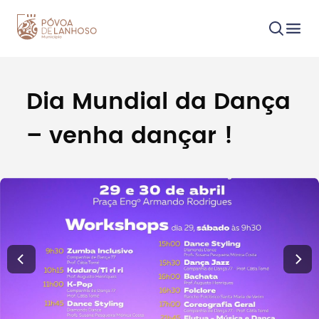
Dia Mundial da Dança
Procurar
– venha dançar !
Tipo de conteúdo
Filtros