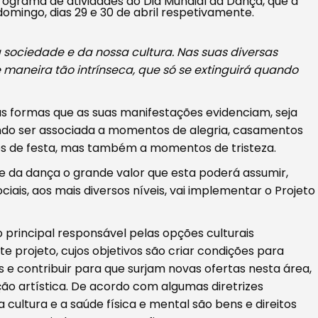
ograma de atividades do Dia Mundial da Dança, que a
omingo, dias 29 e 30 de abril respetivamente.
sociedade e da nossa cultura. Nas suas diversas
maneira tão intrínseca, que só se extinguirá quando
ias formas que as suas manifestações evidenciam, seja
dendo ser associada a momentos de alegria, casamentos
os de festa, mas também a momentos de tristeza.
 da dança o grande valor que esta poderá assumir,
iais, aos mais diversos níveis, vai implementar o Projeto
principal responsável pelas opções culturais
te projeto, cujos objetivos são criar condições para
 e contribuir para que surjam novas ofertas nesta área,
ção artística. De acordo com algumas diretrizes
 cultura e a saúde física e mental são bens e direitos