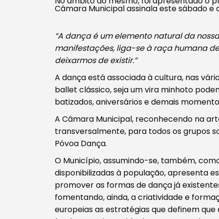
No âmbito do mesmo, foi apresentado o pr
Câmara Municipal assinala este sábado e d
“A dança é um elemento natural da nossa 
manifestações, liga-se à raça humana de 
deixarmos de existir.”
A dança está associada à cultura, nas vár
ballet clássico, seja um vira minhoto po
batizados, aniversários e demais moment
A Câmara Municipal, reconhecendo na arte
transversalmente, para todos os grupos soc
Póvoa Dança.
O Município, assumindo-se, também, como 
disponibilizadas à população, apresenta es
promover as formas de dança já existentes
fomentando, ainda, a criatividade e forma
europeias as estratégias que definem que a