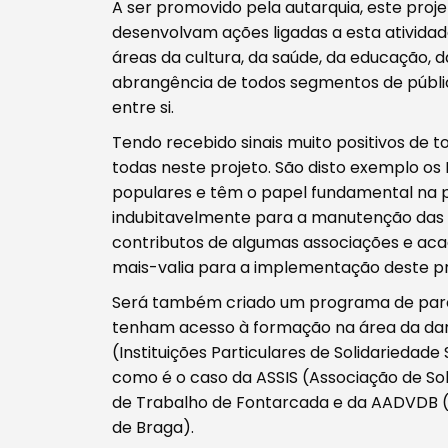
A ser promovido pela autarquia, este proj
Filtros
desenvolvam ações ligadas a esta atividad
áreas da cultura, da saúde, da educação, 
abrangência de todos segmentos de públic
entre si.
Tendo recebido sinais muito positivos de t
todas neste projeto. São disto exemplo os
populares e têm o papel fundamental na p
indubitavelmente para a manutenção das 
contributos de algumas associações e ac
mais-valia para a implementação deste pr
Será também criado um programa de parcer
tenham acesso à formação na área da dan
(Instituições Particulares de Solidariedad
como é o caso da ASSIS (Associação de Sol
de Trabalho de Fontarcada e da AADVDB (As
de Braga).