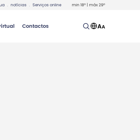
gua
.
notícias
.
Serviços online
min
18
º
|
máx
29
º
irtual
Contactos