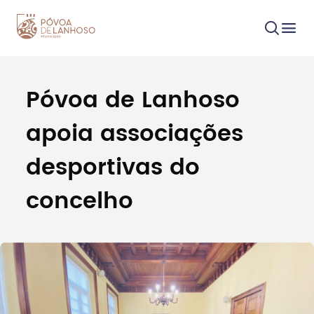
Póvoa de Lanhoso
Procurar
apoia associações
desportivas do
concelho
Tipo de conteúdo
Filtros