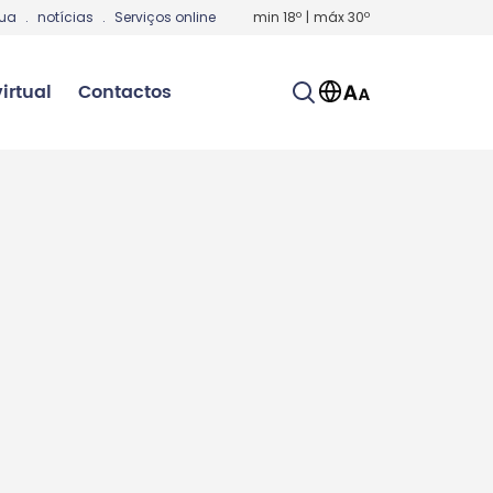
gua
.
notícias
.
Serviços online
min
18
º
|
máx
30
º
irtual
Contactos