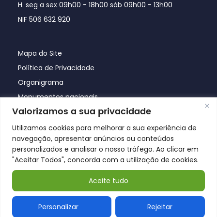
H. seg a sex 09h00 - 18h00 sáb 09h00 - 13h00
NIF 506 632 920
Mapa do Site
Política de Privacidade
Organigrama
Monumentos nacionais
Valorizamos a sua privacidade
Utilizamos cookies para melhorar a sua experiência de
navegação, apresentar anúncios ou conteúdos
personalizados e analisar o nosso tráfego. Ao clicar em
"Aceitar Todos", concorda com a utilização de cookies.
Aceite tudo
© Póvoa de Lanhoso 2026
Personalizar
Rejeitar