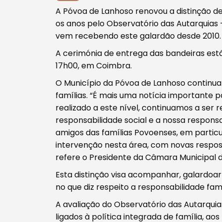
Procurar
A Póvoa de Lanhoso renovou a distinção d
os anos pelo Observatório das Autarquias
vem recebendo este galardão desde 2010.
A cerimónia de entrega das bandeiras est
17h00, em Coimbra.
Tipo de conteúdo
O Município da Póvoa de Lanhoso continua 
famílias. “É mais uma notícia importante 
realizado a este nível, continuamos a s
responsabilidade social e a nossa respons
amigos das famílias Povoenses, em particu
intervenção nesta área, com novas respost
Filtros
refere o Presidente da Câmara Municipal da
Esta distinção visa acompanhar, galardoar 
no que diz respeito a responsabilidade fami
A avaliação do Observatório das Autarqui
ligados à política integrada de família, ao