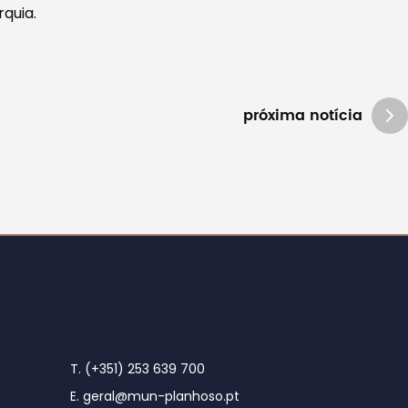
rquia.
próxima notícia
T. (+351) 253 639 700
E. geral@mun-planhoso.pt