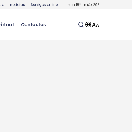
gua
.
notícias
.
Serviços online
min
18
º
|
máx
29
º
irtual
Contactos