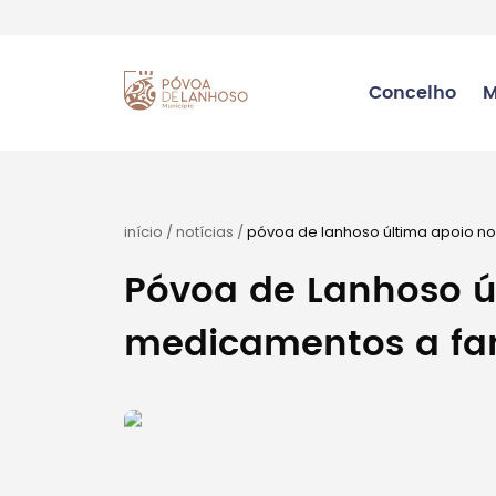
Concelho
M
início
/
notícias
/
póvoa de lanhoso última apoio n
Póvoa de Lanhoso ú
medicamentos a fam