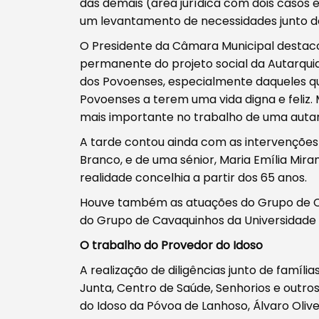
das demais (área jurídica com dois casos e
Tipo de conteúdo
um levantamento de necessidades junto do
O Presidente da Câmara Municipal destac
permanente do projeto social da Autarquia
dos Povoenses, especialmente daqueles que
Povoenses a terem uma vida digna e feliz.
Filtros
mais importante no trabalho de uma autar
A tarde contou ainda com as intervenções
Branco, e de uma sénior, Maria Emília Mir
realidade concelhia a partir dos 65 anos.
Houve também as atuações do Grupo de Ca
do Grupo de Cavaquinhos da Universidade 
O trabalho do Provedor do Idoso
A realização de diligências junto de famíli
Junta, Centro de Saúde, Senhorios e out
do Idoso da Póvoa de Lanhoso, Álvaro Olive