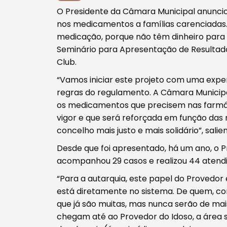
O Presidente da Câmara Municipal anunci
nos medicamentos a famílias carenciadas
medicação, porque não têm dinheiro para 
Seminário para Apresentação de Resultados
Club.
“Vamos iniciar este projeto com uma exp
regras do regulamento. A Câmara Municipa
os medicamentos que precisem nas farmác
vigor e que será reforçada em função das
concelho mais justo e mais solidário”, sali
Desde que foi apresentado, há um ano, o Pr
Procurar
acompanhou 29 casos e realizou 44 atend
“Para a autarquia, este papel do Provedo
está diretamente no sistema. De quem, com
que já são muitas, mas nunca serão de mais”
chegam até ao Provedor do Idoso, a área 