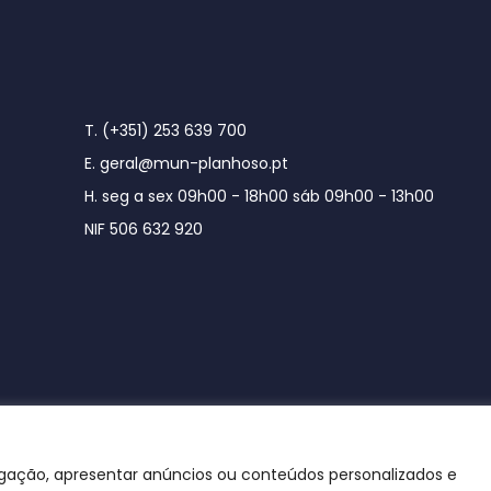
T. (+351) 253 639 700
E. geral@mun-planhoso.pt
H. seg a sex 09h00 - 18h00 sáb 09h00 - 13h00
NIF 506 632 920
egação, apresentar anúncios ou conteúdos personalizados e