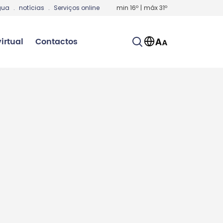
gua
.
notícias
.
Serviços online
min
16
º
|
máx
31
º
irtual
Contactos