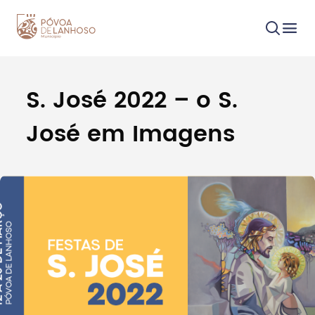
S. José 2022 – o S.
Procurar
José em Imagens
Tipo de conteúdo
Filtros