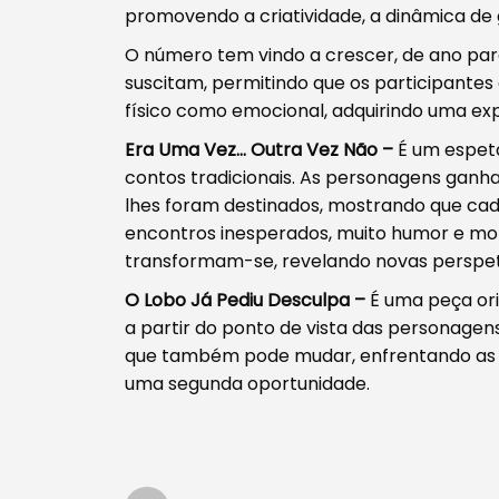
Filtros
promovendo a criatividade, a dinâmica de 
O número tem vindo a crescer, de ano para 
suscitam, permitindo que os participante
físico como emocional, adquirindo uma exp
Era Uma Vez… Outra Vez Não –
É um espetá
contos tradicionais. As personagens ganha
lhes foram destinados, mostrando que cada
encontros inesperados, muito humor e mo
transformam-se, revelando novas perspeti
O Lobo Já Pediu Desculpa –
É uma peça ori
a partir do ponto de vista das personagens
que também pode mudar, enfrentando as c
uma segunda oportunidade.