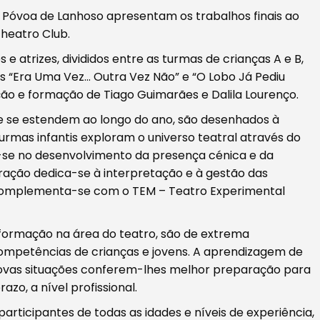
a Póvoa de Lanhoso apresentam os trabalhos finais ao
Theatro Club.
e atrizes, divididos entre as turmas de crianças A e B,
s “Era Uma Vez… Outra Vez Não” e “O Lobo Já Pediu
ção e formação de Tiago Guimarães e Dalila Lourenço.
ue se estendem ao longo do ano, são desenhados à
urmas infantis exploram o universo teatral através do
a-se no desenvolvimento da presença cénica e da
ração dedica-se à interpretação e à gestão das
a complementa-se com o TEM – Teatro Experimental
a formação na área do teatro, são de extrema
ompetências de crianças e jovens. A aprendizagem de
ovas situações conferem-lhes melhor preparação para
azo, a nível profissional.
articipantes de todas as idades e níveis de experiência,