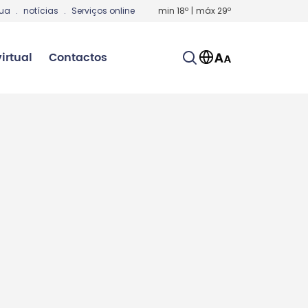
gua
.
notícias
.
Serviços online
min
18
º
|
máx
29
º
irtual
Contactos