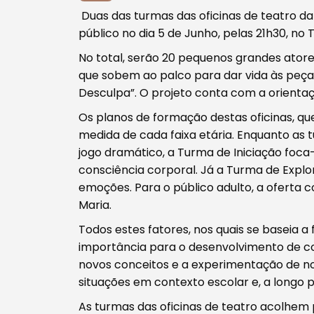
Duas das turmas das oficinas de teatro d
público no dia 5 de Junho, pelas 21h30, no 
No total, serão 20 pequenos grandes atores 
que sobem ao palco para dar vida às peça
Desculpa”. O projeto conta com a orienta
Os planos de formação destas oficinas, q
Procurar
medida de cada faixa etária. Enquanto as t
jogo dramático, a Turma de Iniciação foc
consciência corporal. Já a Turma de Explo
emoções. Para o público adulto, a ofert
Maria.
Tipo de conteúdo
Todos estes fatores, nos quais se baseia 
importância para o desenvolvimento de c
novos conceitos e a experimentação de n
situações em contexto escolar e, a longo pr
As turmas das oficinas de teatro acolhem p